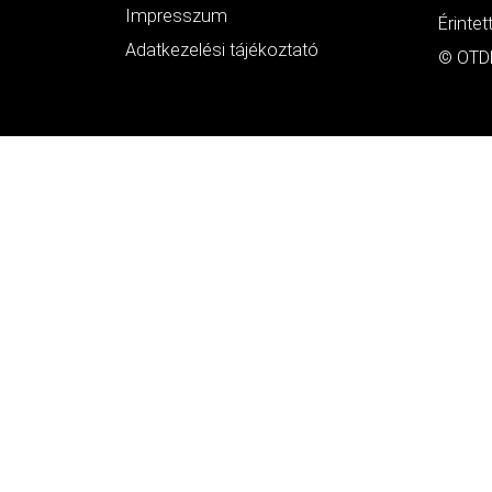
Impresszum
Érintet
Adatkezelési tájékoztató
© OTDK