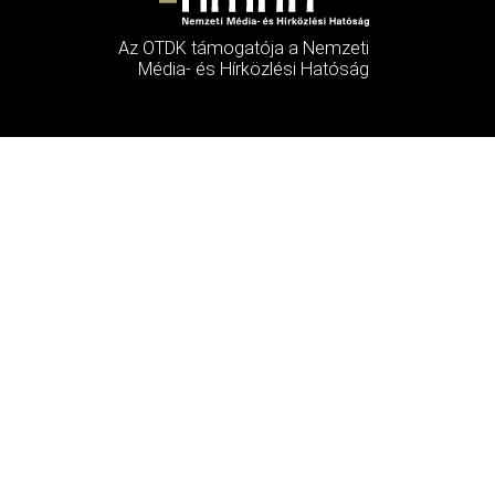
Az OTDK támogatója a Nemzeti
Média- és Hírközlési Hatóság