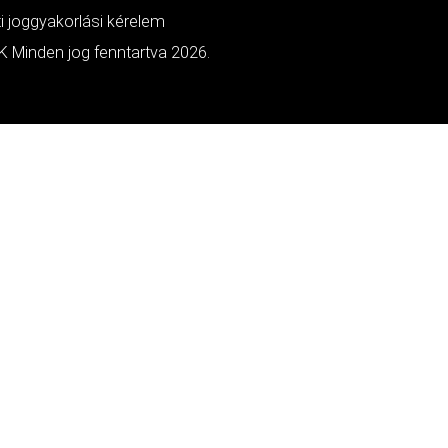
ti joggyakorlási kérelem
 Minden jog fenntartva 2026.