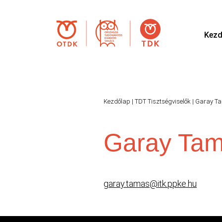
Kezd
Kezdőlap
|
TDT Tisztségviselők
|
Garay T
Garay Ta
garay.tamas@itk.ppke.hu