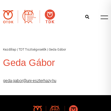
Kezdőlap
|
TDT Tisztségviselők
|
Geda Gábor
Geda Gábor
geda.gabor@uni-eszterhazy.hu