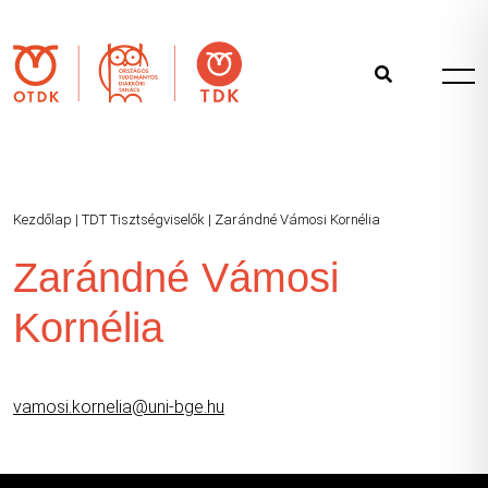
Kezdőlap
|
TDT Tisztségviselők
|
Zarándné Vámosi Kornélia
Zarándné Vámosi
Kornélia
vamosi.kornelia@uni-bge.hu