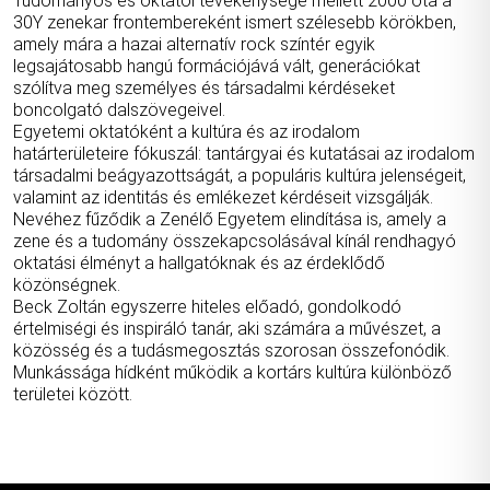
Tudományos és oktatói tevékenysége mellett 2000 óta a
30Y zenekar frontembereként ismert szélesebb körökben,
amely mára a hazai alternatív rock színtér egyik
legsajátosabb hangú formációjává vált, generációkat
szólítva meg személyes és társadalmi kérdéseket
boncolgató dalszövegeivel.
Egyetemi oktatóként a kultúra és az irodalom
határterületeire fókuszál: tantárgyai és kutatásai az irodalom
társadalmi beágyazottságát, a populáris kultúra jelenségeit,
valamint az identitás és emlékezet kérdéseit vizsgálják.
Nevéhez fűződik a Zenélő Egyetem elindítása is, amely a
zene és a tudomány összekapcsolásával kínál rendhagyó
oktatási élményt a hallgatóknak és az érdeklődő
közönségnek.
Beck Zoltán egyszerre hiteles előadó, gondolkodó
értelmiségi és inspiráló tanár, aki számára a művészet, a
közösség és a tudásmegosztás szorosan összefonódik.
Munkássága hídként működik a kortárs kultúra különböző
területei között.