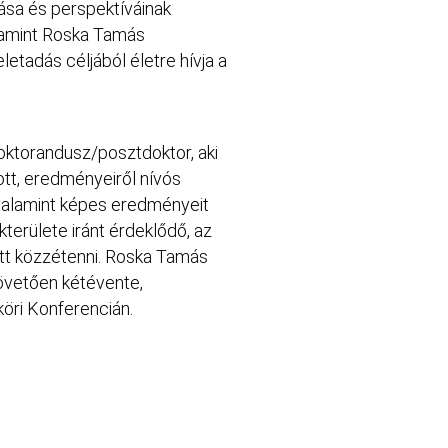
sa és perspektíváinak
alamint Roska Tamás
etadás céljából életre hívja a
oktorandusz/posztdoktor, aki
ott, eredményeiről nívós
valamint képes eredményeit
erülete iránt érdeklődő, az
tt közzétenni. Roska Tamás
övetően kétévente,
öri Konferencián.