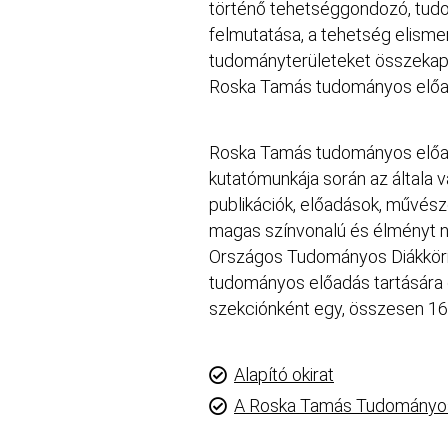
történő tehetséggondozó, tud
felmutatása, a tehetség elisme
tudományterületeket összekapcso
Roska Tamás tudományos előa
Roska Tamás tudományos előadás
kutatómunkája során az általa v
publikációk, előadások, művés
magas színvonalú és élményt n
Országos Tudományos Diákköri 
tudományos előadás tartására 
szekciónként egy, összesen 16
Alapító okirat
A Roska Tamás Tudományos 