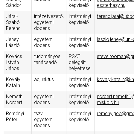
Sándor
képviselő
eszterhazy.hu
Járai-
intézetvezető,
intézményi
ferenc.jarai@ubbc
Szabó
egyetemi
képviselő
Ferenc
docens
Jeney
egyetemi
intézményi
laszlo.jeney@uni-
László
docens
képviselő
Kovács
tudományos
PSAT
steve.rooman@g
István
tanácsadó
delegált
János
helyettese
Kovály
adjunktus
intézményi
kovaly.katalin@km
Katalin
képviselő
Németh
egyetemi
intézményi
norbert.nemeth1@
Norbert
docens
képviselő
miskolc.hu
Reményi
tszv.
intézményi
remenyigeo@gma
Péter
egyetemi
képviselő
docens