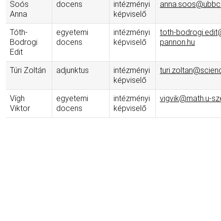
Soós
docens
intézményi
anna.soos@ubbclu
Anna
képviselő
Tóth-
egyetemi
intézményi
toth-bodrogi.edit
Bodrogi
docens
képviselő
pannon.hu
Edit
Túri Zoltán
adjunktus
intézményi
turi.zoltan@scien
képviselő
Vígh
egyetemi
intézményi
vigvik@math.u-sz
Viktor
docens
képviselő