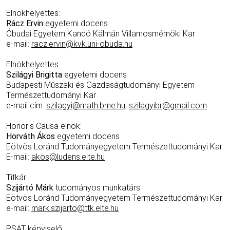
Elnökhelyettes:
Rácz Ervin
egyetemi docens
Óbudai Egyetem Kandó Kálmán Villamosmérnöki Kar
e-mail:
racz.ervin@kvk.uni-obuda.hu
Elnökhelyettes:
Szilágyi Brigitta
egyetemi docens
Budapesti Műszaki és Gazdaságtudományi Egyetem
Természettudományi Kar
e-mail cím:
szilagyi@math.bme.hu
;
szilagyibr@gmail.com
Honoris Causa elnök:
Horváth Ákos
egyetemi docens
Eötvös Loránd Tudományegyetem Természettudományi Kar
E-mail:
akos@ludens.elte.hu
Titkár:
Szijártó Márk
tudományos munkatárs
Eötvös Loránd Tudományegyetem Természettudományi Kar
e-mail:
mark.szijarto@ttk.elte.hu
PSAT képviselő: