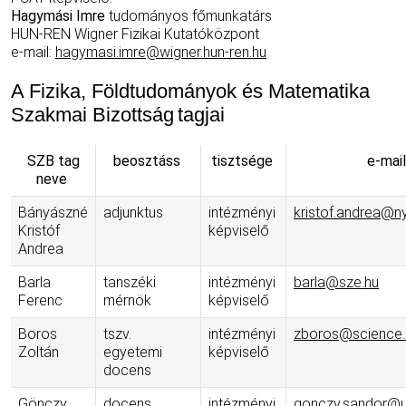
Hagymási Imre
tudományos főmunkatárs
HUN-REN Wigner Fizikai Kutatóközpont
e-mail:
hagymasi.imre@wigner.hun-ren.hu
A Fizika, Földtudományok és Matematika
Szakmai Bizottság tagjai
SZB tag
beosztáss
tisztsége
e-mai
neve
Bányászné
adjunktus
intézményi
kristof.andrea@n
Kristóf
képviselő
Andrea
Barla
tanszéki
intézményi
barla@sze.hu
Ferenc
mérnök
képviselő
Boros
tszv.
intézményi
zboros@science.
Zoltán
egyetemi
képviselő
docens
Gönczy
docens
intézményi
gonczy.sandor@u