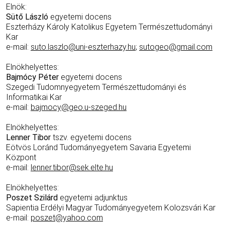
Elnök:
Sütő László
egyetemi docens
Eszterházy Károly Katolikus Egyetem Természettudományi
Kar
e-mail:
suto.laszlo@uni-eszterhazy.hu
;
sutogeo@gmail.com
Elnökhelyettes:
Bajmócy Péter
egyetemi docens
Szegedi Tudomnyegyetem Természettudományi és
Informatikai Kar
e-mail:
bajmocy@geo.u-szeged.hu
Elnökhelyettes:
Lenner Tibor
tszv. egyetemi docens
Eötvös Loránd Tudományegyetem Savaria Egyetemi
Központ
e-mail:
lenner.tibor@sek.elte.hu
Elnökhelyettes:
Poszet Szilárd
egyetemi adjunktus
Sapientia Erdélyi Magyar Tudományegyetem Kolozsvári Kar
e-mail:
poszet@yahoo.com