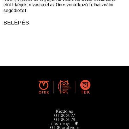
előtt kérjük, olvassa el az Önre vonatkozó felhasználói
segédletet.
BELÉPÉS
Kezdőlap
OTDK 2027
OTDK 2029
Intézményi TDK
OTDK archívum