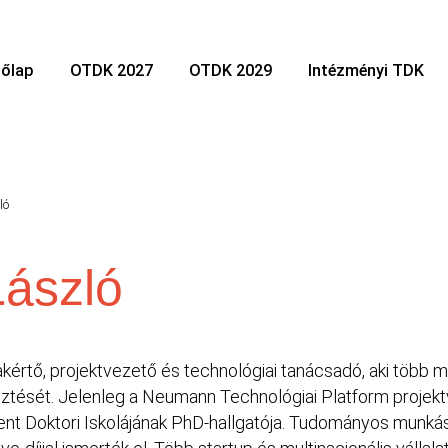
őlap
OTDK 2027
OTDK 2029
Intézményi TDK
ló
László
értő, projektvezető és technológiai tanácsadó, aki több mi
esztését. Jelenleg a Neumann Technológiai Platform projekt
 Doktori Iskolájának PhD-hallgatója. Tudományos munkás