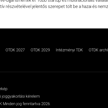
díjjal ismerték el. Több startup és multinacionális vállalat
tív részvételével jelentős szerepet tölt be a hazai és nem
OTDK 2027
OTDK 2029
Intézményi TDK
OTDK arch
érkép
ti joggyakorlási kérelem
 Minden jog fenntartva 2026.