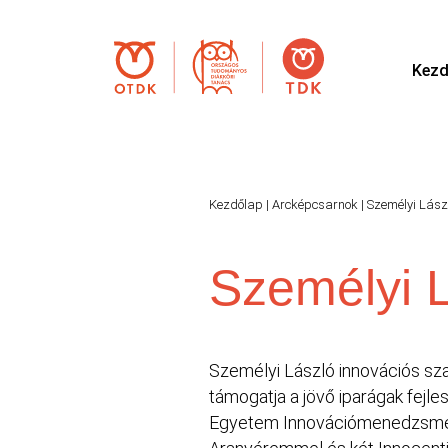
Kezd
Kezdőlap
|
Arcképcsarnok
|
Személyi Lász
Személyi 
Személyi László innovációs szak
támogatja a jövő iparágak fejl
Egyetem Innovációmenedzsment