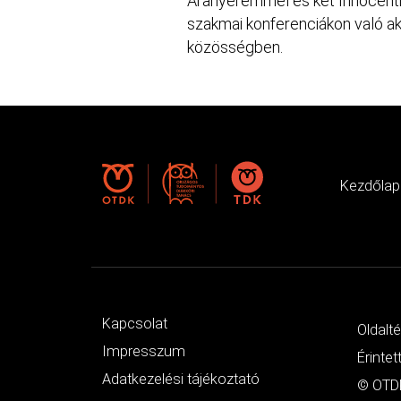
Aranyéremmel és két Innocentive-
szakmai konferenciákon való ak
közösségben.
Kezdőlap
Kapcsolat
Oldalt
Impresszum
Érintet
Adatkezelési tájékoztató
© OTDK