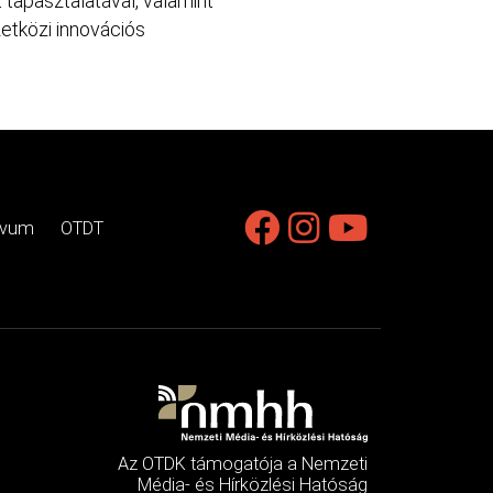
 tapasztalatával, valamint
zetközi innovációs
ívum
OTDT
Az OTDK támogatója a Nemzeti
Média- és Hírközlési Hatóság