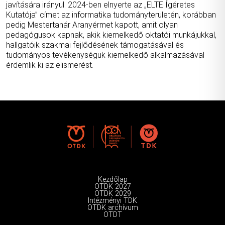
javítására irányul. 2024-ben elnyerte az „ELTE Ígéretes
Kutatója” címet az informatika tudományterületén, korábban
pedig Mestertanár Aranyérmet kapott, amit olyan
pedagógusok kapnak, akik kiemelkedő oktatói munkájukkal,
hallgatóik szakmai fejlődésének támogatásával és
tudományos tevékenységük kiemelkedő alkalmazásával
érdemlik ki az elismerést.
Kezdőlap
OTDK 2027
OTDK 2029
Intézményi TDK
OTDK archívum
OTDT