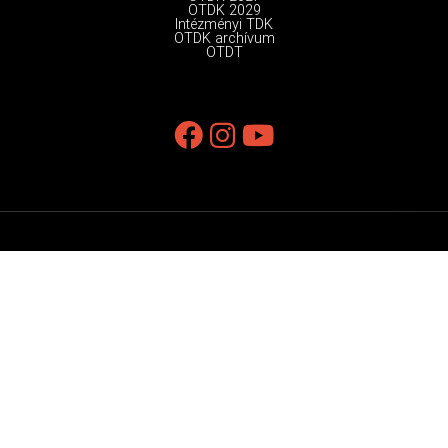
OTDK 2029
Intézményi TDK
OTDK archívum
OTDT
Kapcsolat
Impresszum
Adatkezelési tájékoztató
Oldaltérkép
Érintetti joggyakorlási kérelem
© OTDK Minden jog fenntartva 2026.