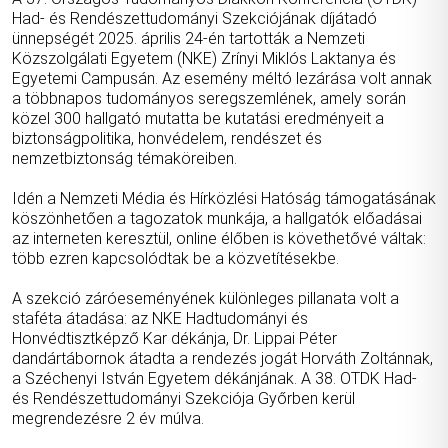
Had- és Rendészettudományi Szekciójának díjátadó
ünnepségét 2025. április 24-én tartották a Nemzeti
Közszolgálati Egyetem (NKE) Zrínyi Miklós Laktanya és
Egyetemi Campusán. Az esemény méltó lezárása volt annak
a többnapos tudományos seregszemlének, amely során
közel 300 hallgató mutatta be kutatási eredményeit a
biztonságpolitika, honvédelem, rendészet és
nemzetbiztonság témaköreiben.
Idén a Nemzeti Média és Hírközlési Hatóság támogatásának
köszönhetően a tagozatok munkája, a hallgatók előadásai
az interneten keresztül, online élőben is követhetővé váltak:
több ezren kapcsolódtak be a közvetítésekbe.
A szekció záróeseményének különleges pillanata volt a
staféta átadása: az NKE Hadtudományi és
Honvédtisztképző Kar dékánja, Dr. Lippai Péter
dandártábornok átadta a rendezés jogát Horváth Zoltánnak,
a Széchenyi István Egyetem dékánjának. A 38. OTDK Had-
és Rendészettudományi Szekciója Győrben kerül
megrendezésre 2 év múlva.