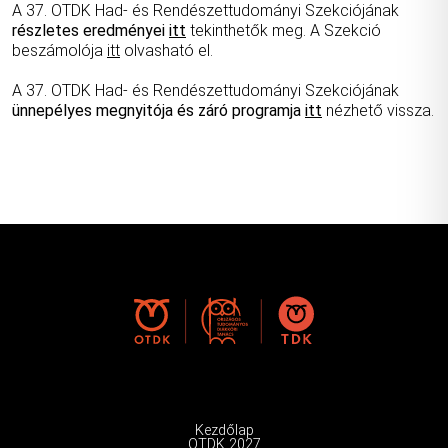
A 37. OTDK Had- és Rendészettudományi Szekciójának
részletes eredményei
itt
tekinthetők meg. A Szekció
beszámolója
itt
olvasható el.
A 37. OTDK Had- és Rendészettudományi Szekciójának
ünnepélyes megnyitója és záró programja
itt
nézhető vissza.
Kezdőlap
OTDK 2027