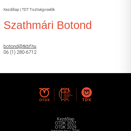
Kezdőlap
|
TDT Tisztségviselők
Szathmári Botond
botond@tkbf.hu
06 (1) 280-6712
Kezdőlap
OTDK 2027
OTDK 2029