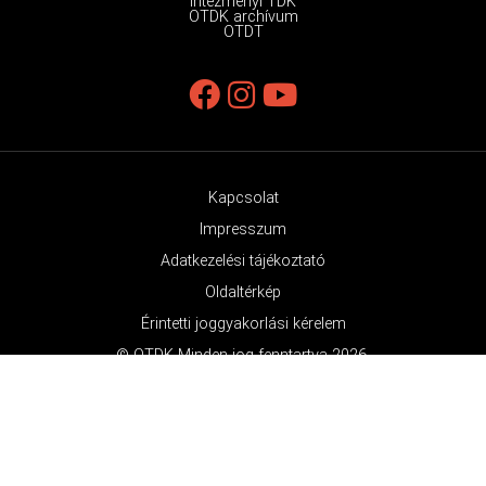
Intézményi TDK
OTDK archívum
OTDT
Kapcsolat
Impresszum
Adatkezelési tájékoztató
Oldaltérkép
Érintetti joggyakorlási kérelem
© OTDK Minden jog fenntartva 2026.
Az OTDK támogatója a Nemzeti Média- és Hírközlési Hatóság