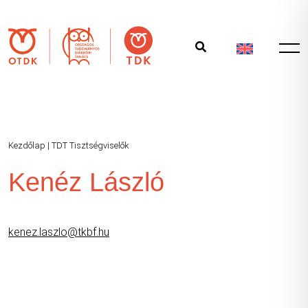
Kezdőlap
|
TDT Tisztségviselők
Kenéz László
kenez.laszlo@tkbf.hu