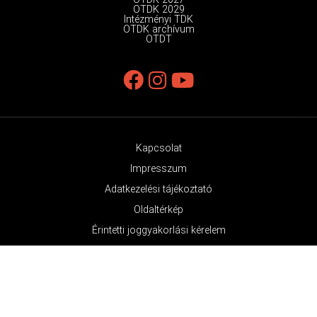
OTDK 2029
Intézményi TDK
OTDK archívum
OTDT
Kapcsolat
Impresszum
Adatkezelési tájékoztató
Oldaltérkép
Érintetti joggyakorlási kérelem
© OTDK Minden jog fenntartva 2026.
Az OTDK támogatója a Nemzeti Média- és Hírközlési Hatóság