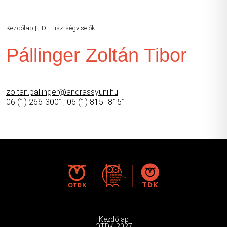
Kezdőlap
|
TDT Tisztségviselők
Pállinger Zoltán Tibor
zoltan.pallinger@andrassyuni.hu
06 (1) 266-3001; 06 (1) 815- 8151
Kezdőlap
OTDK 2027