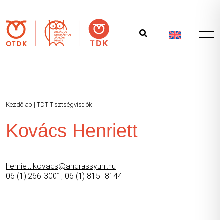
Kezdőlap
|
TDT Tisztségviselők
Kovács Henriett
henriett.kovacs@andrassyuni.hu
06 (1) 266-3001; 06 (1) 815- 8144