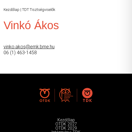
Kezdőlap
|
TDT Tisztségviselők
Vinkó Ákos
vinko.akos@emk.bme.hu
06 (1) 463-1458
Kezdőlap
OTDK 2027
OTDK 2029