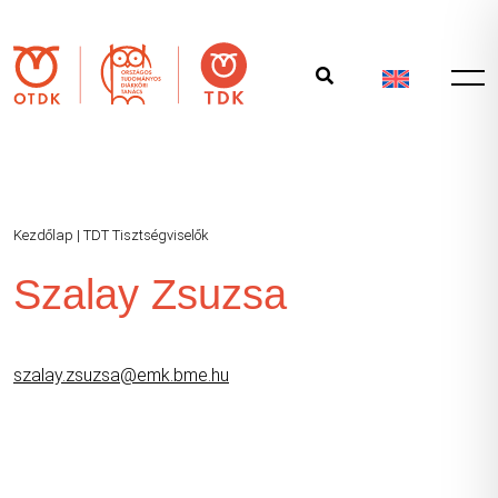
Kezdőlap
|
TDT Tisztségviselők
Szalay Zsuzsa
szalay.zsuzsa@emk.bme.hu