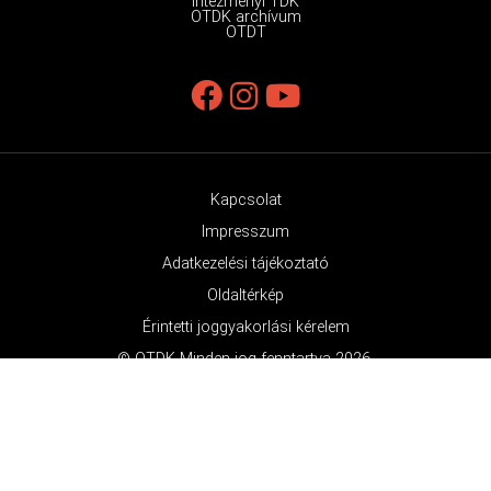
Intézményi TDK
OTDK archívum
OTDT
Kapcsolat
Impresszum
Adatkezelési tájékoztató
Oldaltérkép
Érintetti joggyakorlási kérelem
© OTDK Minden jog fenntartva 2026.
Az OTDK támogatója a Nemzeti Média- és Hírközlési Hatóság