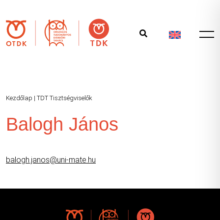
Kezdőlap
|
TDT Tisztségviselők
Balogh János
balogh.janos@uni-mate.hu