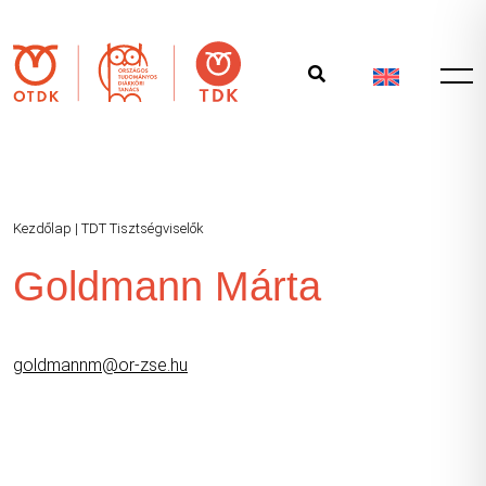
Kezdőlap
|
TDT Tisztségviselők
Goldmann Márta
goldmannm@or-zse.hu