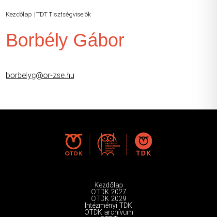
Kezdőlap
|
TDT Tisztségviselők
Borbély Gábor
borbelyg@or-zse.hu
Kezdőlap
OTDK 2027
OTDK 2029
Intézményi TDK
OTDK archívum