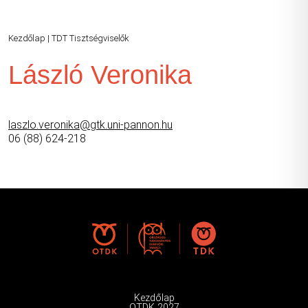
Kezdőlap
|
TDT Tisztségviselők
László Veronika
laszlo.veronika@gtk.uni-pannon.hu
06 (88) 624-218
Kezdőlap
OTDK 2027