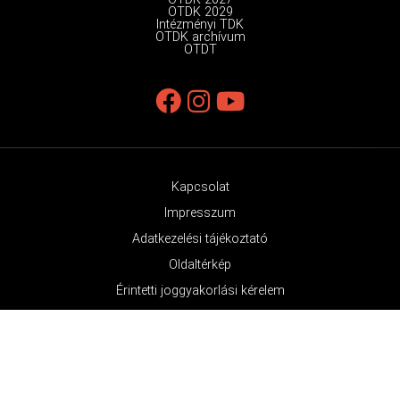
OTDK 2029
Intézményi TDK
OTDK archívum
OTDT
Kapcsolat
Impresszum
Adatkezelési tájékoztató
Oldaltérkép
Érintetti joggyakorlási kérelem
© OTDK Minden jog fenntartva 2026.
Az OTDK támogatója a Nemzeti Média- és Hírközlési Hatóság