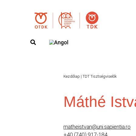
Kezdőlap
|
TDT Tisztségviselők
Máthé Ist
matheistvan@uni.sapientia.ro
+40 (740) 917-184