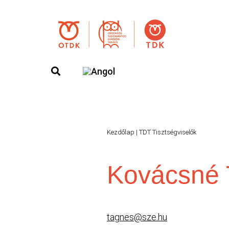
Kezdőlap
|
TDT Tisztségviselők
Kovácsné 
tagnes@sze.hu