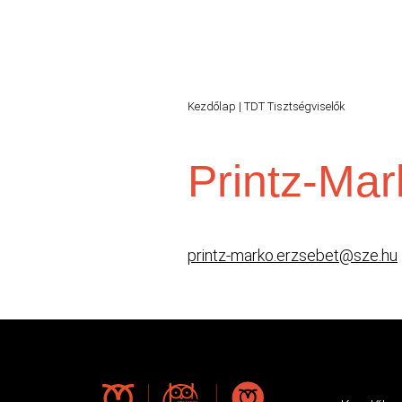
Kezdőlap
|
TDT Tisztségviselők
Printz-Mar
printz-marko.erzsebet@sze.hu