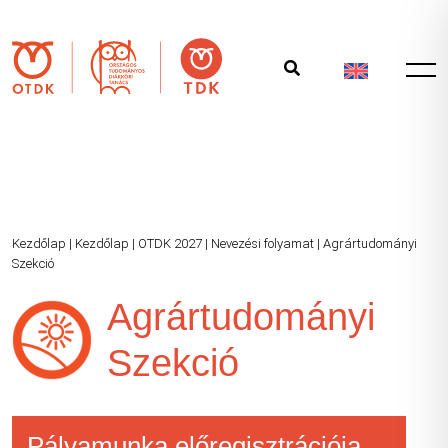
Kezdőlap
|
Kezdőlap
|
OTDK 2027
|
Nevezési folyamat
|
Agrártudományi
Szekció
Agrártudományi
Szekció
Pályamunka előregisztrációja