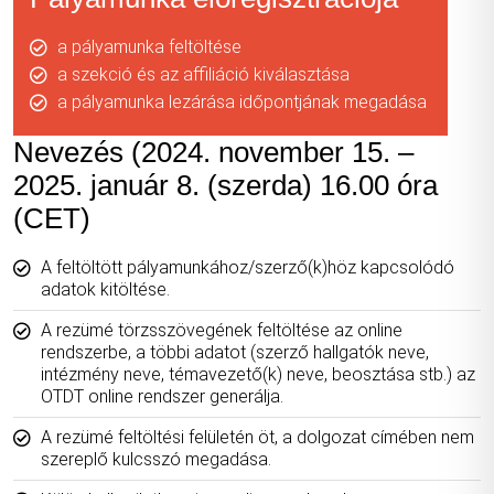
a pályamunka feltöltése
a szekció és az affiliáció kiválasztása
a pályamunka lezárása időpontjának megadása
Nevezés (2024. november 15. –
2025. január 8. (szerda) 16.00 óra
(CET)
A feltöltött pályamunkához/szerző(k)höz kapcsolódó
adatok kitöltése.
A rezümé törzsszövegének feltöltése az online
rendszerbe, a többi adatot (szerző hallgatók neve,
intézmény neve, témavezető(k) neve, beosztása stb.) az
OTDT online rendszer generálja.
A rezümé feltöltési felületén öt, a dolgozat címében nem
szereplő kulcsszó megadása.