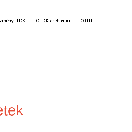
ézményi TDK
OTDK archívum
OTDT
etek