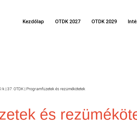
Kezdőlap
OTDK 2027
OTDK 2029
Int
K-k
|
37. OTDK
|
Programfüzetek és rezümékötetek
zetek és rezüméköt