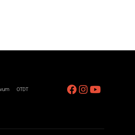
ívum
OTDT