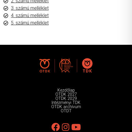
2. számú melléklet
3. számú melléklet
4. számú melléklet
5. számú melléklet
Kezdőlap
OTDK 2027
OTDK 2029
Intézményi TDK
OTDK archívum
OTDT