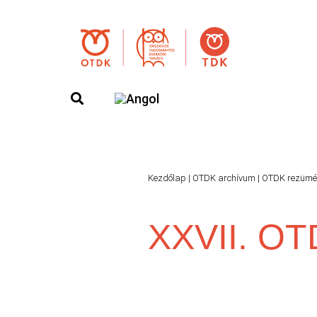
Kezdőlap
|
OTDK archívum
|
OTDK rezümé
XXVII. O