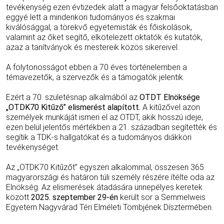
tevékenység ezen évtizedek alatt a magyar felsőoktatásban
eggyé lett a mindenkori tudományos és szakmai
kiválósággal, a törekvő egyetemisták és főiskolások,
valamint az őket segítő, elkötelezett oktatók és kutatók,
azaz a tanítványok és mestereik közös sikereivel.
A folytonosságot ebben a 70 éves történelemben a
témavezetők, a szervezők és a támogatók jelentik.
Ezért a 70. születésnap alkalmából az
OTDT Elnöksége
„OTDK70 Kitűző” elismerést alapított.
A kitűzővel azon
személyek munkáját ismeri el az OTDT, akik hosszú ideje,
ezen belül jelentős mértékben a 21. században segítették és
segítik a TDK-s hallgatókat és a tudományos diákköri
tevékenységet.
Az „OTDK70 Kitűzőt” egyszeri alkalommal, összesen 365
magyarországi és határon túli személy részére ítélte oda az
Elnökség. Az elismerések átadására ünnepélyes keretek
között
2025. szeptember 29-én
került sor a Semmelweis
Egyetem Nagyvárad Téri Elméleti Tömbjének Dísztermében.