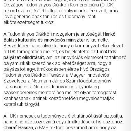
Országos Tudományos Diákköri Konferenciára (OTDK)
rekord számú, 5719 hallgatói pályamunka érkezett, ami a
jövő generációnak tanulás és tudomány iránti
elkötelezettségét tükrözi.
A Tudományos Diákköri mozgalom jelentőségét
Hankó
Balázs kulturális és innovációs miniszter
is kiemelte.
Beszédében hangsúlyozta, hogy a kormányzat elkötelezett
a TDK támogatása mellett, és bejelentette az
I. innOtdk
pályázat elindítását
, ami az innovációs elemeket tartalmazó
pályamunkák szerzőinek ad lehetőséget arra, hogy a
pályázatot együttműködésben életre hívó Országos
Tudományos Diákköri Tanács, a Magyar Innovációs
Szövetség, a Neumann János Számítógéptudományi
Társaság és a Nemzeti Innovációs Ügynökség
szakembereinek mentorálása mellett olyan támogatást
kaphassanak, aminek köszönhetően megvalósíthatják
kutatásuk tárgyát.
A TDK nemcsak a tudományos élet utánpótlását biztosítja,
hanem nemzetközi szintű együttműködéseket is ösztönöz.
Charaf Hassan
, a BME rektora beszámolt arról, hogy az