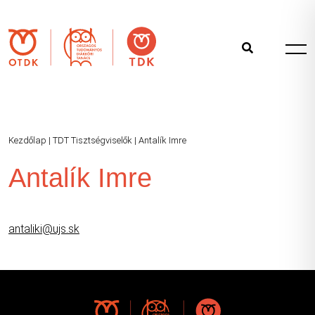
Kezdőlap
|
TDT Tisztségviselők
|
Antalík Imre
Antalík Imre
antaliki@ujs.sk