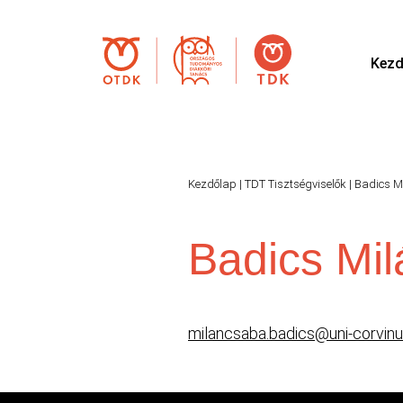
Kezd
Kezdőlap
|
TDT Tisztségviselők
|
Badics M
Badics Mi
milancsaba.badics@uni-corvinu