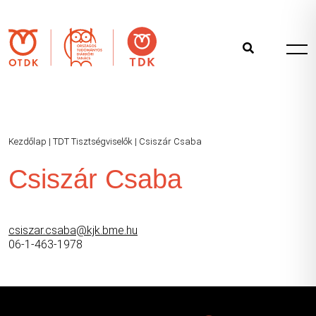
Kezdőlap
|
TDT Tisztségviselők
|
Csiszár Csaba
Csiszár Csaba
csiszar.csaba@kjk.bme.hu
06-1-463-1978