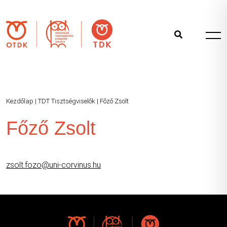
Kezdőlap
|
TDT Tisztségviselők
|
Főző Zsolt
Főző Zsolt
zsolt.fozo@uni-corvinus.hu