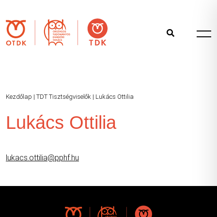
Kezdőlap
|
TDT Tisztségviselők
|
Lukács Ottilia
Lukács Ottilia
lukacs.ottilia@pphf.hu