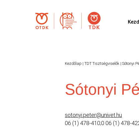
Kezd
Kezdőlap
|
TDT Tisztségviselők
|
Sótonyi P
Sótonyi Pé
sotonyi.peter@univet.hu
06 (1) 478-410;0 06 (1) 478-4