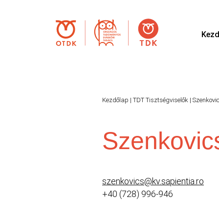
Kezd
Kezdőlap
|
TDT Tisztségviselők
|
Szenkovi
Szenkovic
szenkovics@kv.sapientia.ro
+40 (728) 996-946