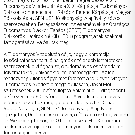
2025. május 16-án és 17-én került megrendezésre a VIII.
Tudományos Vitadélután és a XIX. Kárpátaljai Tudományos
Diákköri Konferencia a II. Rákóczi Ferenc Kárpátaljai Magyar
Főiskola és a „GENIUS” Jótékonysági Alapítvány közös
szervezésében, Beregszászon. Az események az Országos
Tudományos Diákköri Tanács (OTDT) Tudományos
Diákkörök Határok Nélkül (HTDK) programjának szakmai
támogatásával valósultak meg.
A Tudományos Vitadélután célja, hogy a kárpátaljai
felsőoktatásban tanuló hallgatók szélesebb ismereteket
szerezzenek a világban zajló tudományos és társadalmi
folyamatokról, kihívásokról és lehetőségekről. Az idei
rendezvény különös figyelmet fordított a 200 éves Magyar
Tudományos Akadémia megalakulására, Jókai Mór
születésének 200. évfordulójára, valamint a II. világháború
befejezésének 80. évfordulójára. A vitadélutánon neves
előadók osztották meg gondolataikat, köztük Dr. habil.
Váradi Natália, a „GENIUS” Jótékonysági Alapítvány
igazgatója, Dr. Csernicskó István, a főiskola rektora, valamint
Dr. Weiszburg Tamás, az OTDT elnöke, a HTDK program
szakmai vezetője, aki a Tudományos Diákköri mozgalom
fontosságáról beszélt.