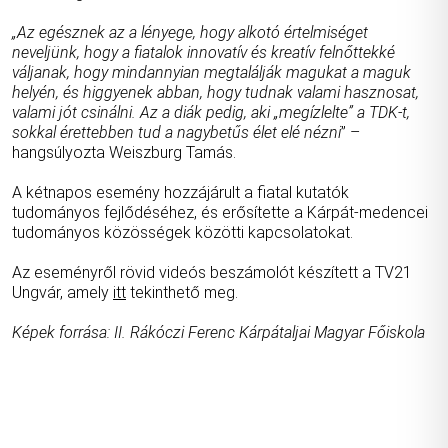
„Az egésznek az a lényege, hogy alkotó értelmiséget
neveljünk, hogy a fiatalok innovatív és kreatív felnőttekké
váljanak, hogy mindannyian megtalálják magukat a maguk
helyén, és higgyenek abban, hogy tudnak valami hasznosat,
valami jót csinálni. Az a diák pedig, aki „megízlelte” a TDK-t,
sokkal érettebben tud a nagybetűs élet elé nézni
” –
hangsúlyozta Weiszburg Tamás.
A kétnapos esemény hozzájárult a fiatal kutatók
tudományos fejlődéséhez, és erősítette a Kárpát-medencei
tudományos közösségek közötti kapcsolatokat.
Az eseményről rövid videós beszámolót készített a TV21
Ungvár, amely
itt
tekinthető meg.
Képek forrása: II. Rákóczi Ferenc Kárpátaljai Magyar Főiskola